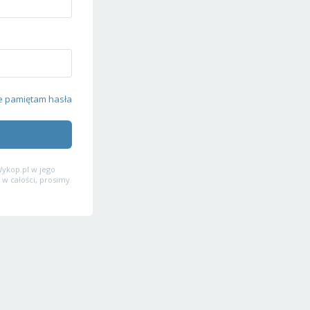
e pamiętam hasła
ykop.pl w jego
 w całości, prosimy