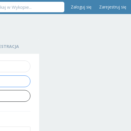
Zaloguj się
Zarejestruj się
ESTRACJA