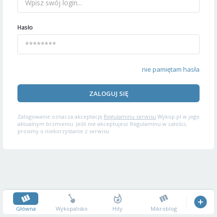
Hasło
nie pamiętam hasła
ZALOGUJ SIĘ
Zalogowanie oznacza akceptację
Regulaminu serwisu
Wykop.pl w jego
aktualnym brzmieniu. Jeśli nie akceptujesz Regulaminu w całości,
prosimy o niekorzystanie z serwisu.
Główna
Wykopalisko
Hity
Mikroblog