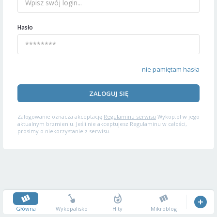
Hasło
nie pamiętam hasła
ZALOGUJ SIĘ
Zalogowanie oznacza akceptację
Regulaminu serwisu
Wykop.pl w jego
aktualnym brzmieniu. Jeśli nie akceptujesz Regulaminu w całości,
prosimy o niekorzystanie z serwisu.
Główna
Wykopalisko
Hity
Mikroblog