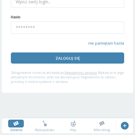
Hasło
nie pamiętam hasła
ZALOGUJ SIĘ
Zalogowanie oznacza akceptację
Regulaminu serwisu
Wykop.pl w jego
aktualnym brzmieniu. Jeśli nie akceptujesz Regulaminu w całości,
prosimy o niekorzystanie z serwisu.
Główna
Wykopalisko
Hity
Mikroblog