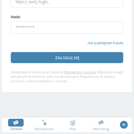
Hasło
nie pamiętam hasła
ZALOGUJ SIĘ
Zalogowanie oznacza akceptację
Regulaminu serwisu
Wykop.pl w jego
aktualnym brzmieniu. Jeśli nie akceptujesz Regulaminu w całości,
prosimy o niekorzystanie z serwisu.
Główna
Wykopalisko
Hity
Mikroblog