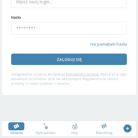
Hasło
nie pamiętam hasła
ZALOGUJ SIĘ
Zalogowanie oznacza akceptację
Regulaminu serwisu
Wykop.pl w jego
aktualnym brzmieniu. Jeśli nie akceptujesz Regulaminu w całości,
prosimy o niekorzystanie z serwisu.
Główna
Wykopalisko
Hity
Mikroblog