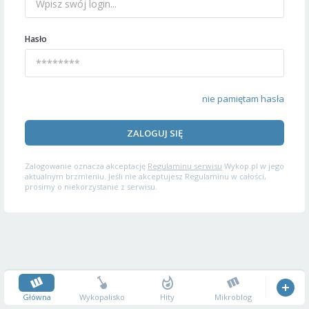
Hasło
nie pamiętam hasła
ZALOGUJ SIĘ
Zalogowanie oznacza akceptację
Regulaminu serwisu
Wykop.pl w jego
aktualnym brzmieniu. Jeśli nie akceptujesz Regulaminu w całości,
prosimy o niekorzystanie z serwisu.
Główna
Wykopalisko
Hity
Mikroblog