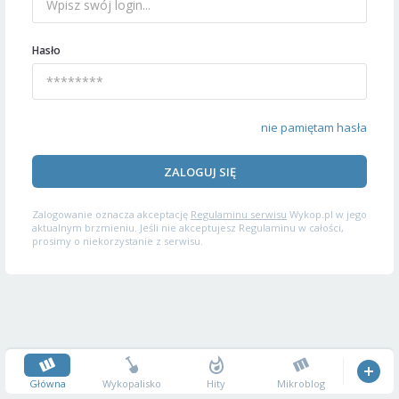
Hasło
nie pamiętam hasła
ZALOGUJ SIĘ
Zalogowanie oznacza akceptację
Regulaminu serwisu
Wykop.pl w jego
aktualnym brzmieniu. Jeśli nie akceptujesz Regulaminu w całości,
prosimy o niekorzystanie z serwisu.
Główna
Wykopalisko
Hity
Mikroblog