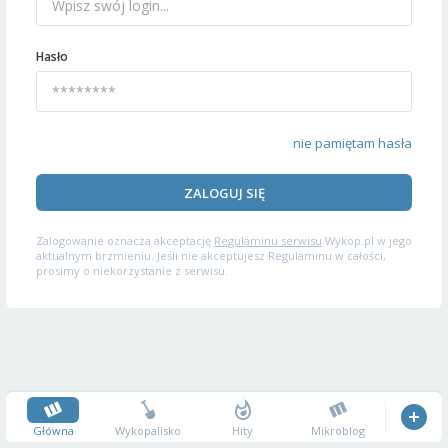
Hasło
nie pamiętam hasła
ZALOGUJ SIĘ
Zalogowanie oznacza akceptację
Regulaminu serwisu
Wykop.pl w jego
aktualnym brzmieniu. Jeśli nie akceptujesz Regulaminu w całości,
prosimy o niekorzystanie z serwisu.
Główna
Wykopalisko
Hity
Mikroblog