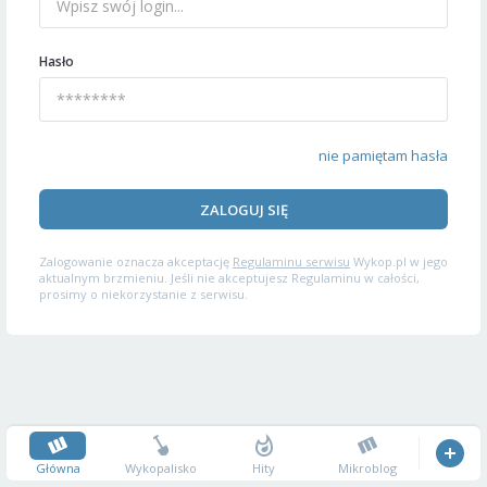
Hasło
nie pamiętam hasła
ZALOGUJ SIĘ
Zalogowanie oznacza akceptację
Regulaminu serwisu
Wykop.pl w jego
aktualnym brzmieniu. Jeśli nie akceptujesz Regulaminu w całości,
prosimy o niekorzystanie z serwisu.
Główna
Wykopalisko
Hity
Mikroblog