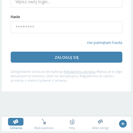
Hasło
nie pamiętam hasła
ZALOGUJ SIĘ
Zalogowanie oznacza akceptację
Regulaminu serwisu
Wykop.pl w jego
aktualnym brzmieniu. Jeśli nie akceptujesz Regulaminu w całości,
prosimy o niekorzystanie z serwisu.
Główna
Wykopalisko
Hity
Mikroblog