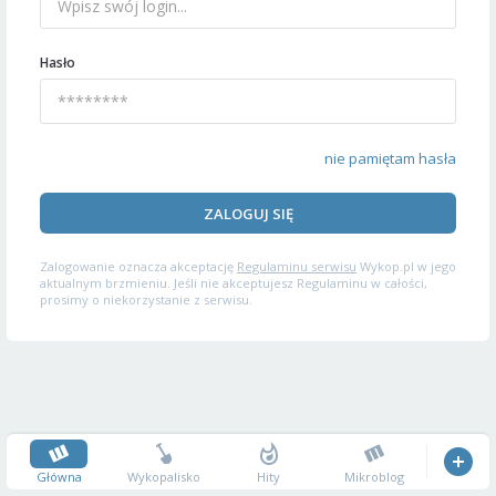
Hasło
nie pamiętam hasła
ZALOGUJ SIĘ
Zalogowanie oznacza akceptację
Regulaminu serwisu
Wykop.pl w jego
aktualnym brzmieniu. Jeśli nie akceptujesz Regulaminu w całości,
prosimy o niekorzystanie z serwisu.
Główna
Wykopalisko
Hity
Mikroblog