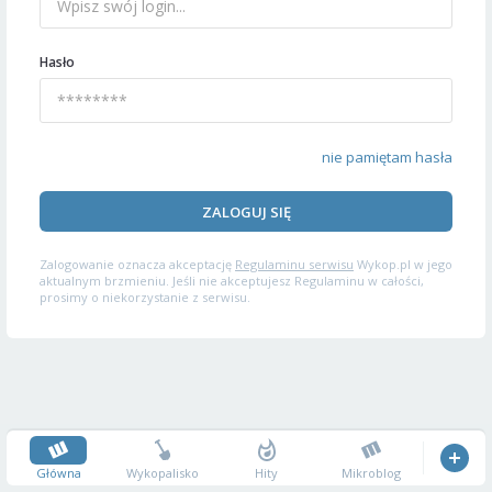
Hasło
nie pamiętam hasła
ZALOGUJ SIĘ
Zalogowanie oznacza akceptację
Regulaminu serwisu
Wykop.pl w jego
aktualnym brzmieniu. Jeśli nie akceptujesz Regulaminu w całości,
prosimy o niekorzystanie z serwisu.
Główna
Wykopalisko
Hity
Mikroblog