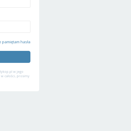
e pamiętam hasła
ykop.pl w jego
 w całości, prosimy