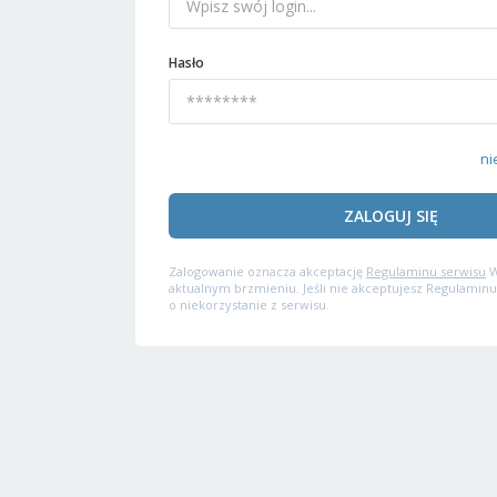
Hasło
ni
ZALOGUJ SIĘ
Zalogowanie oznacza akceptację
Regulaminu serwisu
W
aktualnym brzmieniu. Jeśli nie akceptujesz Regulaminu
o niekorzystanie z serwisu.