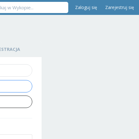
Zaloguj się
Zarejestruj się
ESTRACJA