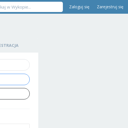
Zaloguj się
Zarejestruj się
ESTRACJA