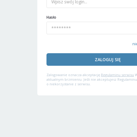
Hasło
ni
ZALOGUJ SIĘ
Zalogowanie oznacza akceptację
Regulaminu serwisu
W
aktualnym brzmieniu. Jeśli nie akceptujesz Regulaminu
o niekorzystanie z serwisu.