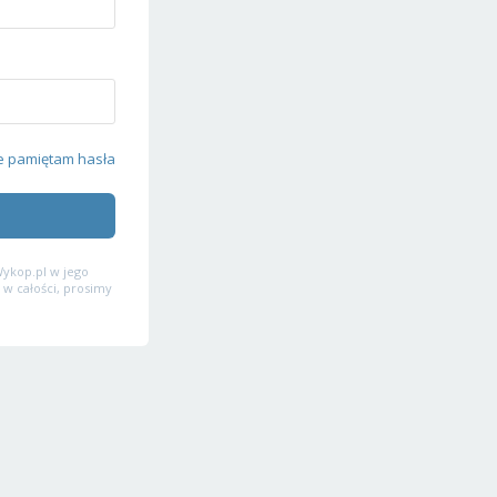
e pamiętam hasła
ykop.pl w jego
 w całości, prosimy