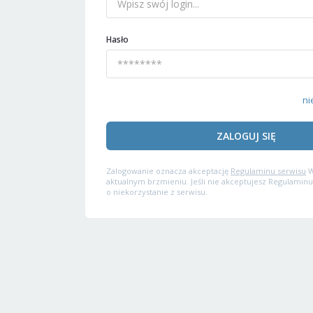
Hasło
ni
ZALOGUJ SIĘ
Zalogowanie oznacza akceptację
Regulaminu serwisu
W
aktualnym brzmieniu. Jeśli nie akceptujesz Regulaminu
o niekorzystanie z serwisu.