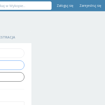
Zaloguj się
Zarejestruj się
ESTRACJA