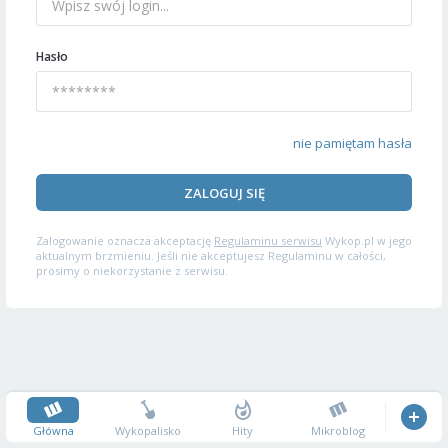
Hasło
nie pamiętam hasła
ZALOGUJ SIĘ
Zalogowanie oznacza akceptację
Regulaminu serwisu
Wykop.pl w jego
aktualnym brzmieniu. Jeśli nie akceptujesz Regulaminu w całości,
prosimy o niekorzystanie z serwisu.
Główna
Wykopalisko
Hity
Mikroblog