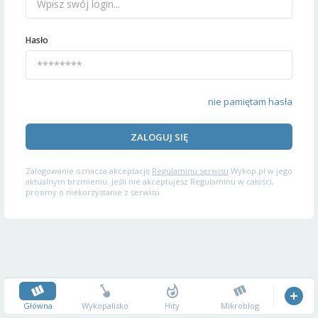
Hasło
nie pamiętam hasła
ZALOGUJ SIĘ
Zalogowanie oznacza akceptację
Regulaminu serwisu
Wykop.pl w jego
aktualnym brzmieniu. Jeśli nie akceptujesz Regulaminu w całości,
prosimy o niekorzystanie z serwisu.
Główna
Wykopalisko
Hity
Mikroblog