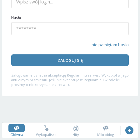
Hasło
nie pamiętam hasła
ZALOGUJ SIĘ
Zalogowanie oznacza akceptację
Regulaminu serwisu
Wykop.pl w jego
aktualnym brzmieniu. Jeśli nie akceptujesz Regulaminu w całości,
prosimy o niekorzystanie z serwisu.
Główna
Wykopalisko
Hity
Mikroblog