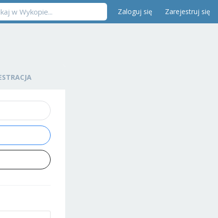
Zaloguj się
Zarejestruj się
ESTRACJA