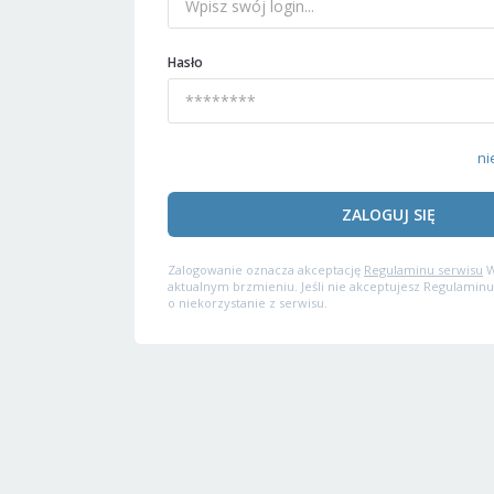
Hasło
ni
ZALOGUJ SIĘ
Zalogowanie oznacza akceptację
Regulaminu serwisu
W
aktualnym brzmieniu. Jeśli nie akceptujesz Regulaminu
o niekorzystanie z serwisu.