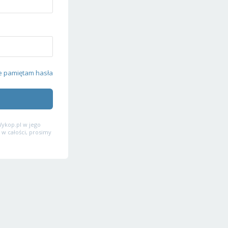
e pamiętam hasła
ykop.pl w jego
 w całości, prosimy