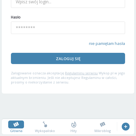
Hasło
nie pamiętam hasła
ZALOGUJ SIĘ
Zalogowanie oznacza akceptację
Regulaminu serwisu
Wykop.pl w jego
aktualnym brzmieniu. Jeśli nie akceptujesz Regulaminu w całości,
prosimy o niekorzystanie z serwisu.
Główna
Wykopalisko
Hity
Mikroblog