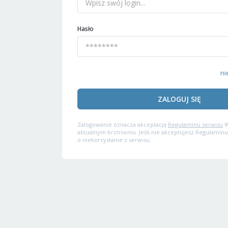
Hasło
ni
ZALOGUJ SIĘ
Zalogowanie oznacza akceptację
Regulaminu serwisu
W
aktualnym brzmieniu. Jeśli nie akceptujesz Regulaminu
o niekorzystanie z serwisu.