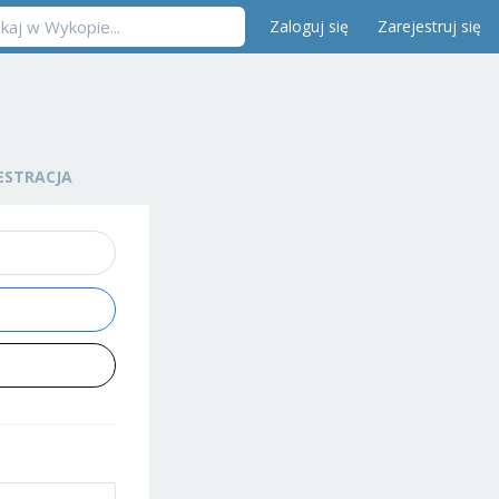
Zaloguj się
Zarejestruj się
ESTRACJA