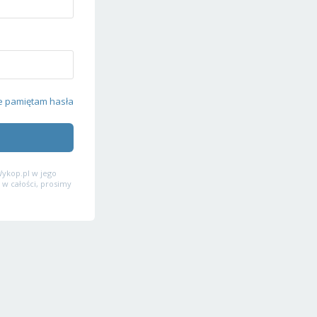
e pamiętam hasła
ykop.pl w jego
 w całości, prosimy