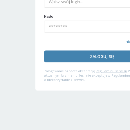
Hasło
ni
ZALOGUJ SIĘ
Zalogowanie oznacza akceptację
Regulaminu serwisu
W
aktualnym brzmieniu. Jeśli nie akceptujesz Regulaminu
o niekorzystanie z serwisu.