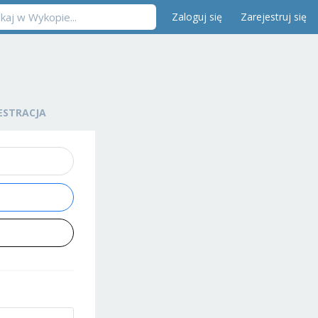
Zaloguj się
Zarejestruj się
ESTRACJA