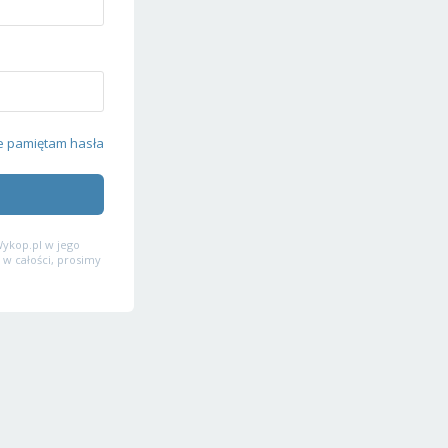
e pamiętam hasła
ykop.pl w jego
 w całości, prosimy