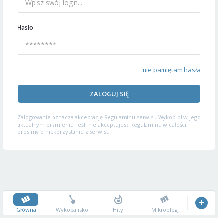
Hasło
nie pamiętam hasła
ZALOGUJ SIĘ
Zalogowanie oznacza akceptację
Regulaminu serwisu
Wykop.pl w jego
aktualnym brzmieniu. Jeśli nie akceptujesz Regulaminu w całości,
prosimy o niekorzystanie z serwisu.
Główna
Wykopalisko
Hity
Mikroblog