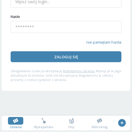
Hasło
nie pamiętam hasła
ZALOGUJ SIĘ
Zalogowanie oznacza akceptację
Regulaminu serwisu
Wykop.pl w jego
aktualnym brzmieniu. Jeśli nie akceptujesz Regulaminu w całości,
prosimy o niekorzystanie z serwisu.
Główna
Wykopalisko
Hity
Mikroblog