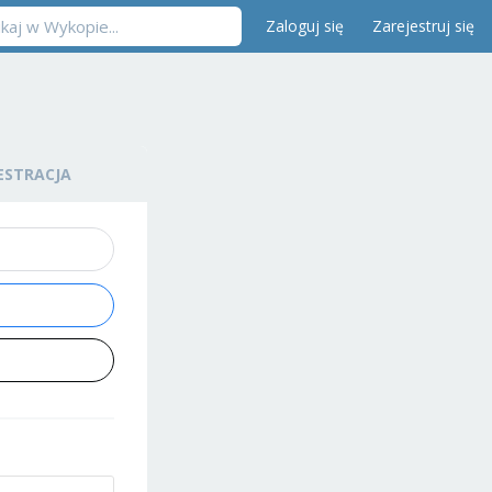
Zaloguj się
Zarejestruj się
ESTRACJA