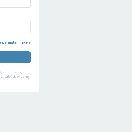
e pamiętam hasła
ykop.pl w jego
 w całości, prosimy