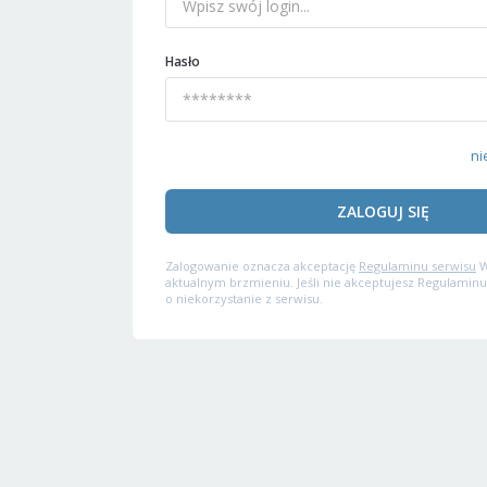
Hasło
ni
ZALOGUJ SIĘ
Zalogowanie oznacza akceptację
Regulaminu serwisu
W
aktualnym brzmieniu. Jeśli nie akceptujesz Regulaminu
o niekorzystanie z serwisu.