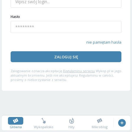
Hasło
nie pamiętam hasła
ZALOGUJ SIĘ
Zalogowanie oznacza akceptację
Regulaminu serwisu
Wykop.pl w jego
aktualnym brzmieniu. Jeśli nie akceptujesz Regulaminu w całości,
prosimy o niekorzystanie z serwisu.
Główna
Wykopalisko
Hity
Mikroblog