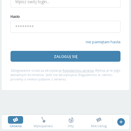
Hasło
nie pamiętam hasła
ZALOGUJ SIĘ
Zalogowanie oznacza akceptację
Regulaminu serwisu
Wykop.pl w jego
aktualnym brzmieniu. Jeśli nie akceptujesz Regulaminu w całości,
prosimy o niekorzystanie z serwisu.
Główna
Wykopalisko
Hity
Mikroblog