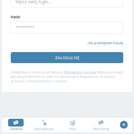
Hasło
nie pamiętam hasła
ZALOGUJ SIĘ
Zalogowanie oznacza akceptację
Regulaminu serwisu
Wykop.pl w jego
aktualnym brzmieniu. Jeśli nie akceptujesz Regulaminu w całości,
prosimy o niekorzystanie z serwisu.
Główna
Wykopalisko
Hity
Mikroblog