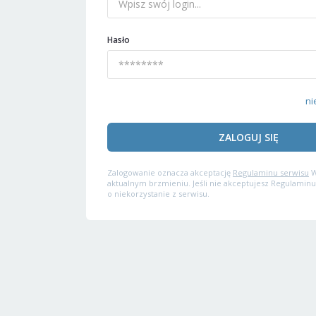
Hasło
ni
ZALOGUJ SIĘ
Zalogowanie oznacza akceptację
Regulaminu serwisu
W
aktualnym brzmieniu. Jeśli nie akceptujesz Regulaminu
o niekorzystanie z serwisu.