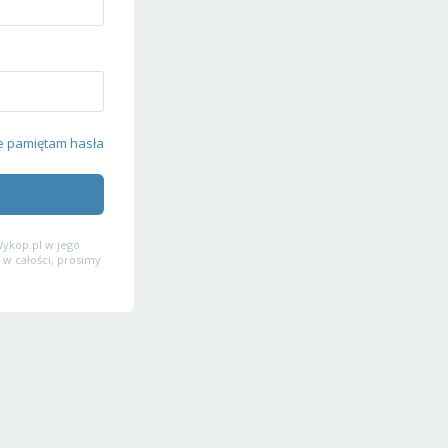
e pamiętam hasła
ykop.pl w jego
 w całości, prosimy