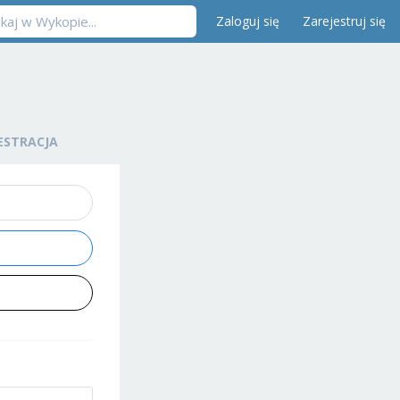
Zaloguj się
Zarejestruj się
ESTRACJA