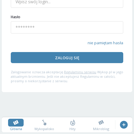
Hasło
nie pamiętam hasła
ZALOGUJ SIĘ
Zalogowanie oznacza akceptację
Regulaminu serwisu
Wykop.pl w jego
aktualnym brzmieniu. Jeśli nie akceptujesz Regulaminu w całości,
prosimy o niekorzystanie z serwisu.
Główna
Wykopalisko
Hity
Mikroblog