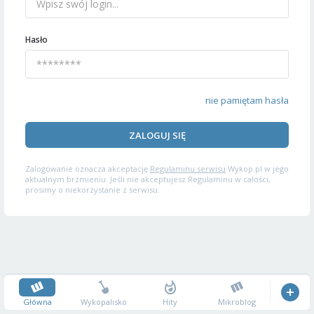
Hasło
nie pamiętam hasła
ZALOGUJ SIĘ
Zalogowanie oznacza akceptację
Regulaminu serwisu
Wykop.pl w jego
aktualnym brzmieniu. Jeśli nie akceptujesz Regulaminu w całości,
prosimy o niekorzystanie z serwisu.
Główna
Wykopalisko
Hity
Mikroblog