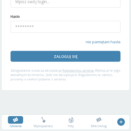
Hasło
nie pamiętam hasła
ZALOGUJ SIĘ
Zalogowanie oznacza akceptację
Regulaminu serwisu
Wykop.pl w jego
aktualnym brzmieniu. Jeśli nie akceptujesz Regulaminu w całości,
prosimy o niekorzystanie z serwisu.
Główna
Wykopalisko
Hity
Mikroblog