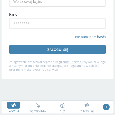
Hasło
nie pamiętam hasła
ZALOGUJ SIĘ
Zalogowanie oznacza akceptację
Regulaminu serwisu
Wykop.pl w jego
aktualnym brzmieniu. Jeśli nie akceptujesz Regulaminu w całości,
prosimy o niekorzystanie z serwisu.
Główna
Wykopalisko
Hity
Mikroblog