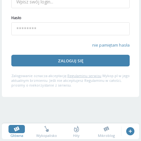
Hasło
nie pamiętam hasła
ZALOGUJ SIĘ
Zalogowanie oznacza akceptację
Regulaminu serwisu
Wykop.pl w jego
aktualnym brzmieniu. Jeśli nie akceptujesz Regulaminu w całości,
prosimy o niekorzystanie z serwisu.
Główna
Wykopalisko
Hity
Mikroblog