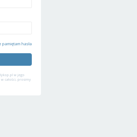
e pamiętam hasła
ykop.pl w jego
 w całości, prosimy