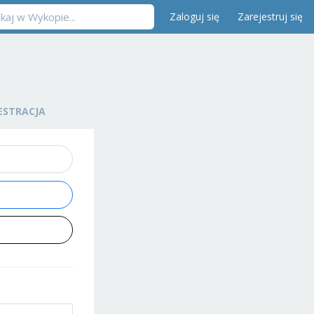
Zaloguj się
Zarejestruj się
ESTRACJA