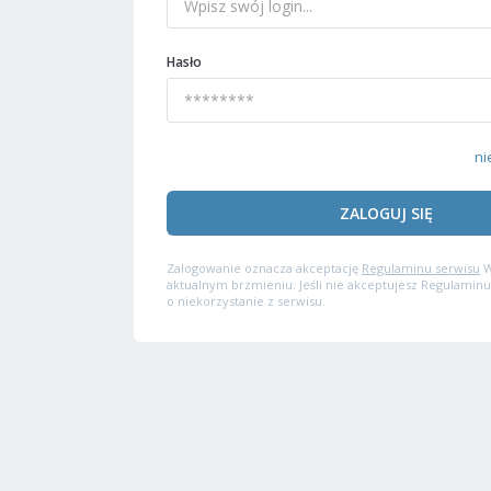
Hasło
ni
ZALOGUJ SIĘ
Zalogowanie oznacza akceptację
Regulaminu serwisu
W
aktualnym brzmieniu. Jeśli nie akceptujesz Regulaminu
o niekorzystanie z serwisu.