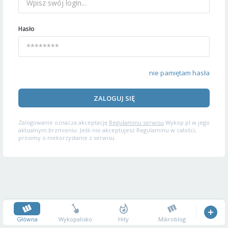
Hasło
nie pamiętam hasła
ZALOGUJ SIĘ
Zalogowanie oznacza akceptację
Regulaminu serwisu
Wykop.pl w jego
aktualnym brzmieniu. Jeśli nie akceptujesz Regulaminu w całości,
prosimy o niekorzystanie z serwisu.
Główna
Wykopalisko
Hity
Mikroblog