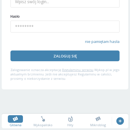
Hasło
nie pamiętam hasła
ZALOGUJ SIĘ
Zalogowanie oznacza akceptację
Regulaminu serwisu
Wykop.pl w jego
aktualnym brzmieniu. Jeśli nie akceptujesz Regulaminu w całości,
prosimy o niekorzystanie z serwisu.
Główna
Wykopalisko
Hity
Mikroblog