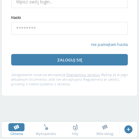
Hasło
nie pamiętam hasła
ZALOGUJ SIĘ
Zalogowanie oznacza akceptację
Regulaminu serwisu
Wykop.pl w jego
aktualnym brzmieniu. Jeśli nie akceptujesz Regulaminu w całości,
prosimy o niekorzystanie z serwisu.
Główna
Wykopalisko
Hity
Mikroblog