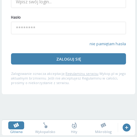
Hasło
nie pamiętam hasła
ZALOGUJ SIĘ
Zalogowanie oznacza akceptację
Regulaminu serwisu
Wykop.pl w jego
aktualnym brzmieniu. Jeśli nie akceptujesz Regulaminu w całości,
prosimy o niekorzystanie z serwisu.
Główna
Wykopalisko
Hity
Mikroblog