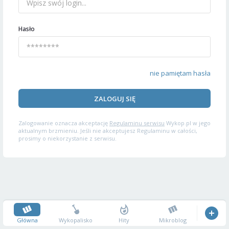
Hasło
nie pamiętam hasła
ZALOGUJ SIĘ
Zalogowanie oznacza akceptację
Regulaminu serwisu
Wykop.pl w jego
aktualnym brzmieniu. Jeśli nie akceptujesz Regulaminu w całości,
prosimy o niekorzystanie z serwisu.
Główna
Wykopalisko
Hity
Mikroblog