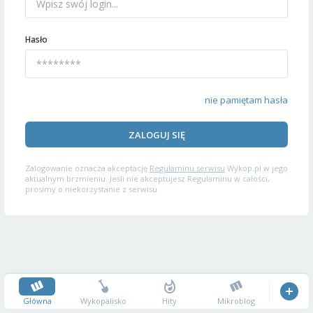
Hasło
nie pamiętam hasła
ZALOGUJ SIĘ
Zalogowanie oznacza akceptację
Regulaminu serwisu
Wykop.pl w jego
aktualnym brzmieniu. Jeśli nie akceptujesz Regulaminu w całości,
prosimy o niekorzystanie z serwisu.
Główna
Wykopalisko
Hity
Mikroblog