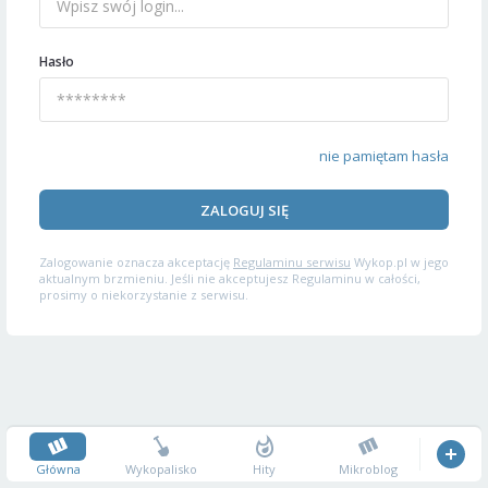
Hasło
nie pamiętam hasła
ZALOGUJ SIĘ
Zalogowanie oznacza akceptację
Regulaminu serwisu
Wykop.pl w jego
aktualnym brzmieniu. Jeśli nie akceptujesz Regulaminu w całości,
prosimy o niekorzystanie z serwisu.
Główna
Wykopalisko
Hity
Mikroblog