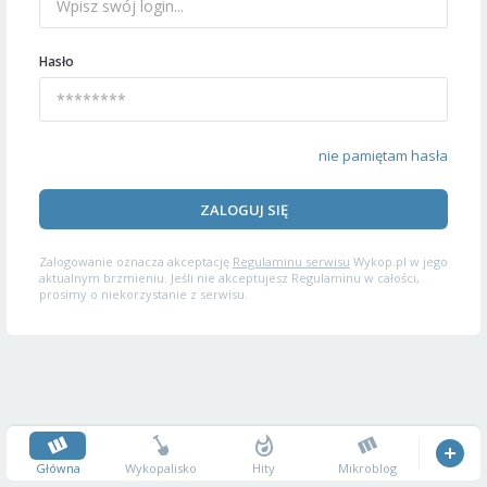
Hasło
nie pamiętam hasła
ZALOGUJ SIĘ
Zalogowanie oznacza akceptację
Regulaminu serwisu
Wykop.pl w jego
aktualnym brzmieniu. Jeśli nie akceptujesz Regulaminu w całości,
prosimy o niekorzystanie z serwisu.
Główna
Wykopalisko
Hity
Mikroblog