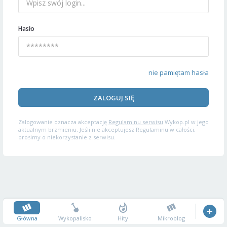
Hasło
nie pamiętam hasła
ZALOGUJ SIĘ
Zalogowanie oznacza akceptację
Regulaminu serwisu
Wykop.pl w jego
aktualnym brzmieniu. Jeśli nie akceptujesz Regulaminu w całości,
prosimy o niekorzystanie z serwisu.
Główna
Wykopalisko
Hity
Mikroblog