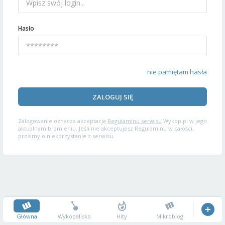
Hasło
nie pamiętam hasła
ZALOGUJ SIĘ
Zalogowanie oznacza akceptację
Regulaminu serwisu
Wykop.pl w jego
aktualnym brzmieniu. Jeśli nie akceptujesz Regulaminu w całości,
prosimy o niekorzystanie z serwisu.
Główna
Wykopalisko
Hity
Mikroblog