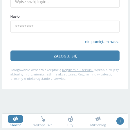
Hasło
nie pamiętam hasła
ZALOGUJ SIĘ
Zalogowanie oznacza akceptację
Regulaminu serwisu
Wykop.pl w jego
aktualnym brzmieniu. Jeśli nie akceptujesz Regulaminu w całości,
prosimy o niekorzystanie z serwisu.
Główna
Wykopalisko
Hity
Mikroblog