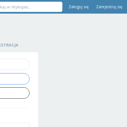
Zaloguj się
Zarejestruj się
ESTRACJA