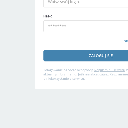
Hasło
ni
ZALOGUJ SIĘ
Zalogowanie oznacza akceptację
Regulaminu serwisu
W
aktualnym brzmieniu. Jeśli nie akceptujesz Regulaminu
o niekorzystanie z serwisu.