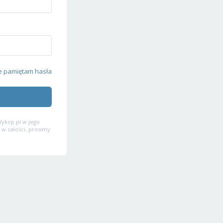
e pamiętam hasła
ykop.pl w jego
 w całości, prosimy