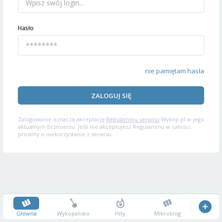
Hasło
nie pamiętam hasła
ZALOGUJ SIĘ
Zalogowanie oznacza akceptację
Regulaminu serwisu
Wykop.pl w jego
aktualnym brzmieniu. Jeśli nie akceptujesz Regulaminu w całości,
prosimy o niekorzystanie z serwisu.
Główna
Wykopalisko
Hity
Mikroblog