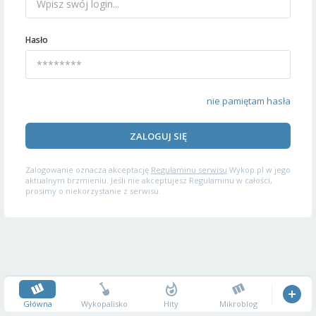
Hasło
nie pamiętam hasła
ZALOGUJ SIĘ
Zalogowanie oznacza akceptację
Regulaminu serwisu
Wykop.pl w jego
aktualnym brzmieniu. Jeśli nie akceptujesz Regulaminu w całości,
prosimy o niekorzystanie z serwisu.
Główna
Wykopalisko
Hity
Mikroblog